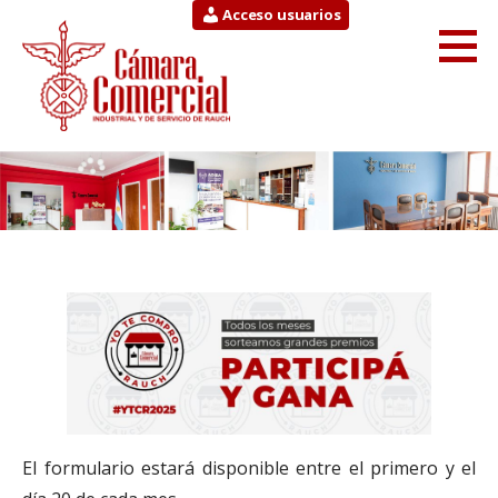
Saltar
Acceso usuarios
al
contenido
Cámara Comercial
INDUSTRIAL Y DE SERVICIO DE RAUCH
El formulario estará disponible entre el primero y el