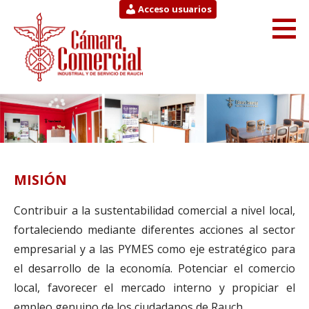
Saltar
Acceso usuarios
al
contenido
Cámara Comercial
INDUSTRIAL Y DE SERVICIO DE RAUCH
MISIÓN
Contribuir a la sustentabilidad comercial a nivel local,
fortaleciendo mediante diferentes acciones al sector
empresarial y a las PYMES como eje estratégico para
el desarrollo de la economía. Potenciar el comercio
local, favorecer el mercado interno y propiciar el
empleo genuino de los ciudadanos de Rauch