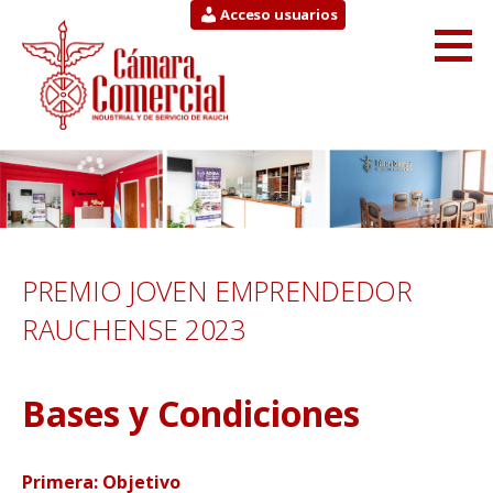
Saltar
Acceso usuarios
al
contenido
Cámara Comercial
INDUSTRIAL Y DE SERVICIO DE RAUCH
PREMIO JOVEN EMPRENDEDOR
RAUCHENSE 2023
Bases y Condiciones
Primera: Objetivo